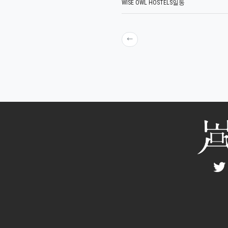
WISE OWL HOSTELS일동
←