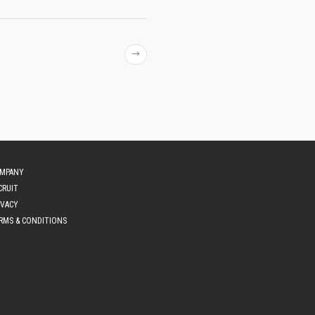
→
MPANY
CRUIT
IVACY
RMS & CONDITIONS