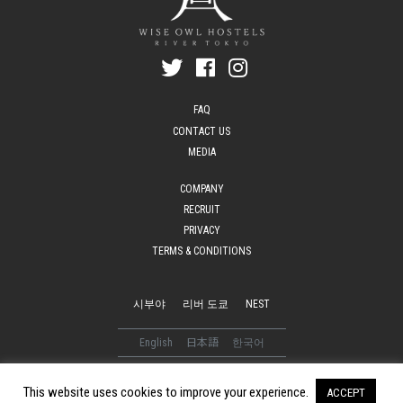
FAQ
CONTACT US
MEDIA
COMPANY
RECRUIT
PRIVACY
TERMS & CONDITIONS
시부야
리버 도쿄
NEST
English
日本語
한국어
© 2016-2026 WISE OWL HOSTELS. All Rights Reserved
This website uses cookies to improve your experience.
ACCEPT