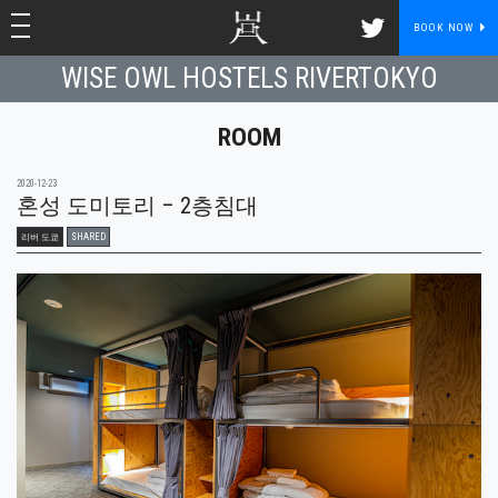
toggle navigation
toggle navigation
BOOK NOW
WISE OWL HOSTELS RIVERTOKYO
ROOM
2020-12-23
혼성 도미토리 – 2층침대
리버 도쿄
SHARED