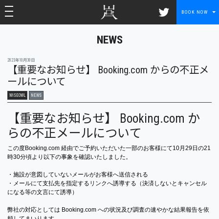
toggle navigation
toggle navigation
BOOK NOW
NEWS
2023年10月30日
【重要なお知らせ】 Booking.com からの不正メ
ールについて
WISEOWL
NEWS
【重要なお知らせ】 Booking.com か
らの不正メールについて
この度Booking.com 経由でご予約いただいた一部のお客様にて10月29日の21
時3
0分頃より以下の事象を確認いたしました。
・施設が意図していないメールがお客様へ送信される
・メールにて支払先を指定するリンクへ誘導する（
決済しないとキャンセル
になる等の文言にて誘導）
弊社の対応としては Booking.com への状況及び調査の速やかな結果報告を依
頼してまいります。