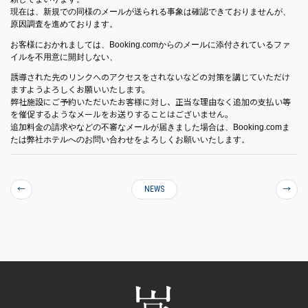
現在は、
新規での同様のメールが送られる事象は確認できておりませんが、
原因調査を進めております。
お客様におかれましては、
Booking.
comからのメールに添付されているファ
イルを不用意に開封しな
い、
誘導された先のリンクへのアクセスをされないなどの対策を講じて
いただけ
ますようよろしくお願いいたします。
弊社施設にご予約いただいたお客様に対し、
正当な理由なく追加の支払い等
を催促するようなメールをお送りす
ることはございません。
追加料金の請求やなどの不審なメールが届きました場合は、
Booking.
comま
たは弊社ホテルへのお問い合わせをよろしくお願いいたし
ます。
←
NEWS
→