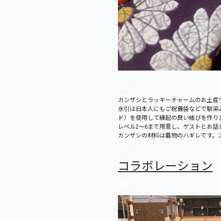
あ
カンザシとラッキーチャームのお土産
水引は日本人にもご祝儀袋などで馴染
ド）
を使用して縁起の良い結びを作り
レベル2〜6まで用意し、
ゲストとお話
カンザシの材料は着物のハギレです。
あ
コラボレーション
あ