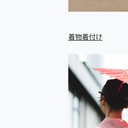
あ
着物着付け
あ